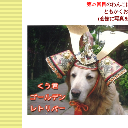
第27
回目
のわんこ
ともかく
(会館に写真