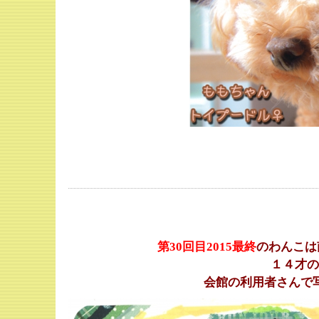
第30
回目2015最終
のわんこは
１４才の
会館の利用者さんで