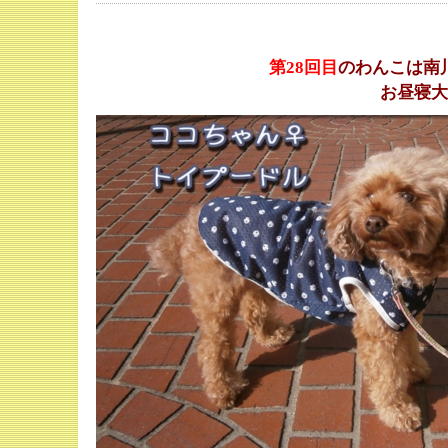
第28
回目
のわんこは南
お昼寝大