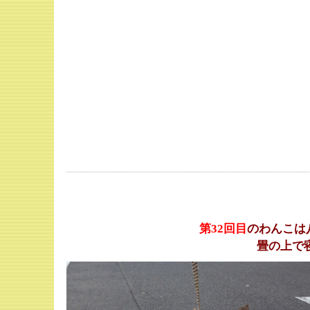
第32
回目
のわんこは
畳の上で