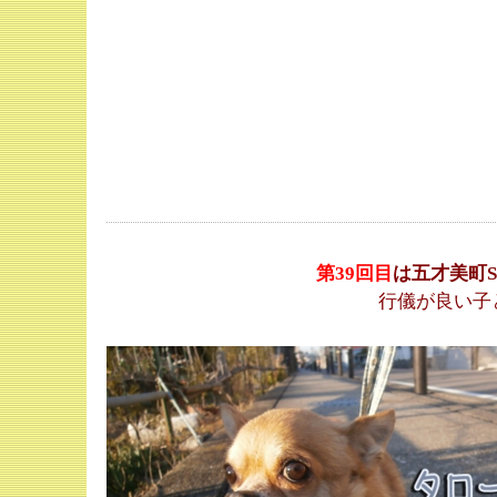
第39
回目
は五才美町
行儀が良い子