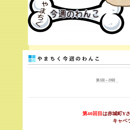
第1回～20回
第40
回目
は赤城町Y
キャベ