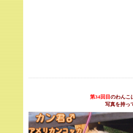
第34
回目
のわんこ
写真を持っ