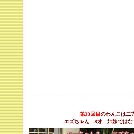
第33
回目
のわんこは二
エズちゃん 8才 姉妹では