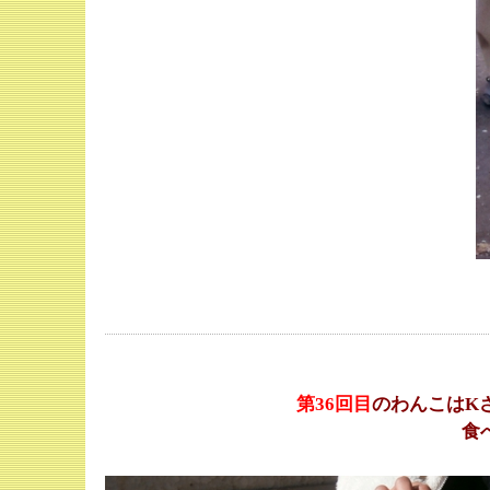
第36
回目
のわんこはK
食