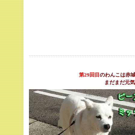
第29
回目
のわんこは赤城
まだまだ元気