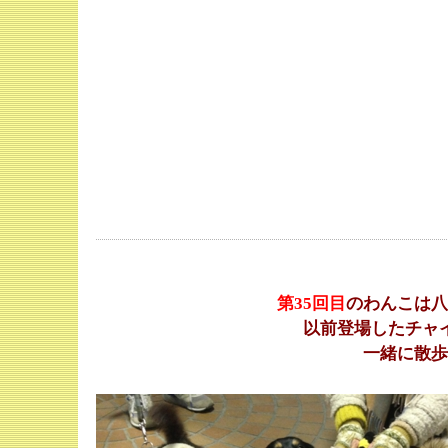
第35
回目
のわんこは八
以前登場したチャ
一緒に散歩