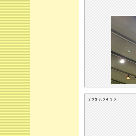
２０２３.０４.３０