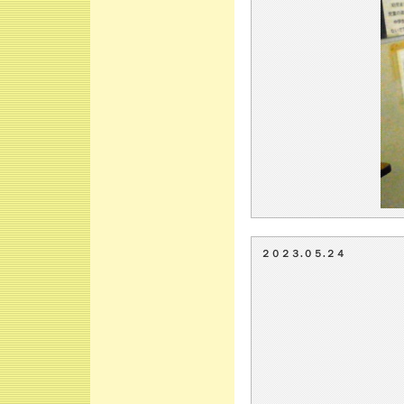
２０２３.０５.２４