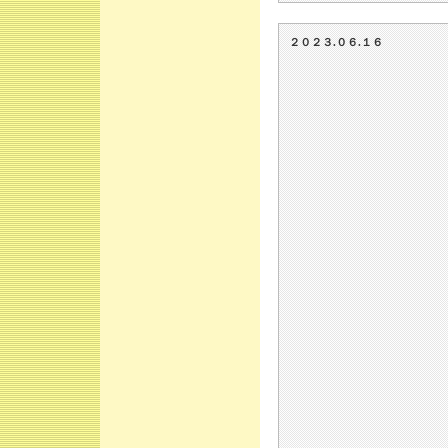
２０２３.０６.１６