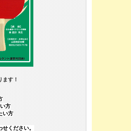
ります！
方
い方
たい方
わせください。